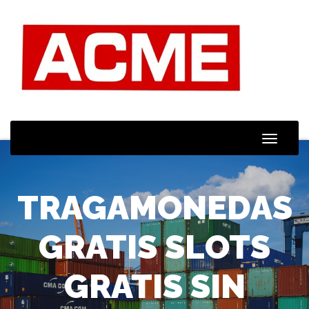
Toggle
Naviga
TRAGAMONEDAS
GRATIS SLOTS
GRATIS SIN