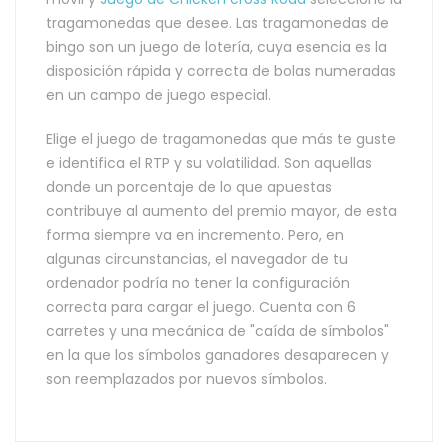
tragamonedas que desee. Las tragamonedas de
bingo son un juego de lotería, cuya esencia es la
disposición rápida y correcta de bolas numeradas
en un campo de juego especial.
Elige el juego de tragamonedas que más te guste
e identifica el RTP y su volatilidad. Son aquellas
donde un porcentaje de lo que apuestas
contribuye al aumento del premio mayor, de esta
forma siempre va en incremento. Pero, en
algunas circunstancias, el navegador de tu
ordenador podría no tener la configuración
correcta para cargar el juego. Cuenta con 6
carretes y una mecánica de "caída de símbolos"
en la que los símbolos ganadores desaparecen y
son reemplazados por nuevos símbolos.