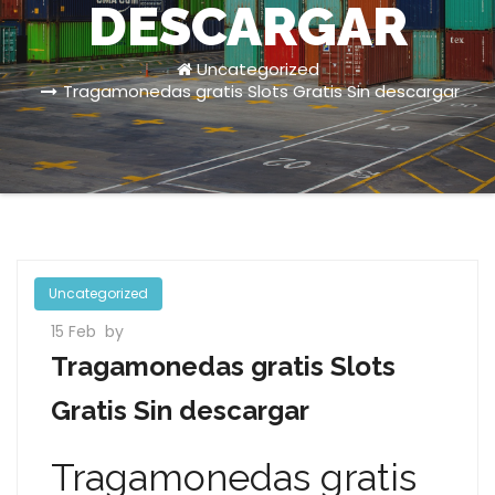
DESCARGAR
Uncategorized
Tragamonedas gratis Slots Gratis Sin descargar
Uncategorized
15 Feb
by
Tragamonedas gratis Slots
Gratis Sin descargar
Tragamonedas gratis