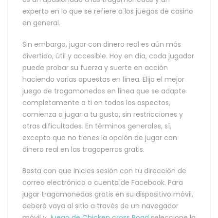
experto en lo que se refiere a los juegos de casino
en general.
Sin embargo, jugar con dinero real es aún más
divertido, útil y accesible. Hoy en día, cada jugador
puede probar su fuerza y ​​suerte en acción
haciendo varias apuestas en línea. Elija el mejor
juego de tragamonedas en línea que se adapte
completamente a ti en todos los aspectos,
comienza a jugar a tu gusto, sin restricciones y
otras dificultades. En términos generales, sí,
excepto que no tienes la opción de jugar con
dinero real en las tragaperras gratis.
Basta con que inicies sesión con tu dirección de
correo electrónico o cuenta de Facebook. Para
jugar tragamonedas gratis en su dispositivo móvil,
deberá vaya al sitio a través de un navegador
móvil y
Juego de Chicken cross Road
seleccione la