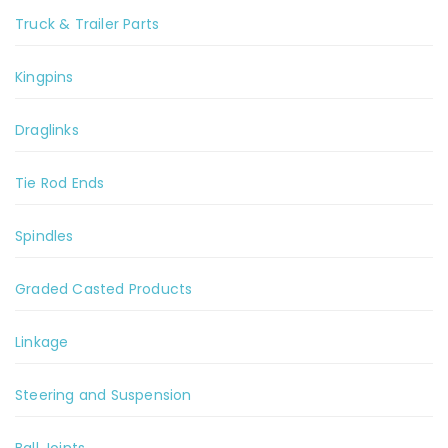
Truck & Trailer Parts
Kingpins
Draglinks
Tie Rod Ends
Spindles
Graded Casted Products
Linkage
Steering and Suspension