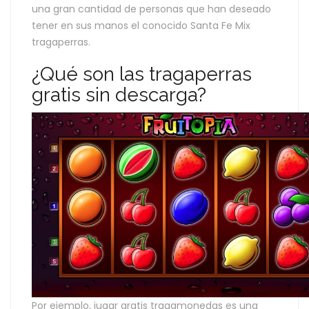
una gran cantidad de personas que han deseado
tener en sus manos el conocido Santa Fe Mix
tragaperras.
¿Qué son las tragaperras
gratis sin descarga?
Por ejemplo, jugar gratis tragamonedas es una