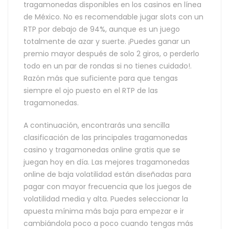
tragamonedas disponibles en los casinos en línea
de México. No es recomendable jugar slots con un
RTP por debajo de 94%, aunque es un juego
totalmente de azar y suerte. ¡Puedes ganar un
premio mayor después de solo 2 giros, o perderlo
todo en un par de rondas si no tienes cuidado!.
Razón más que suficiente para que tengas
siempre el ojo puesto en el RTP de las
tragamonedas.
A continuación, encontrarás una sencilla
clasificación de las principales tragamonedas
casino y tragamonedas online gratis que se
juegan hoy en día. Las mejores tragamonedas
online de baja volatilidad están diseñadas para
pagar con mayor frecuencia que los juegos de
volatilidad media y alta. Puedes seleccionar la
apuesta mínima más baja para empezar e ir
cambiándola poco a poco cuando tengas más