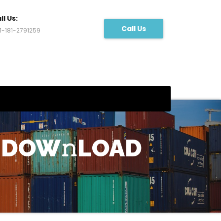
ll Us:
Call Us
1-181-2791259
T DOW𝚗LOAD