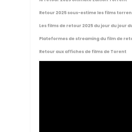
Retour 2025 sous-estime les films torren
Les films de retour 2025 du jour du jour d
Plateformes de streaming du film de ret
Retour aux affiches de films de Torent