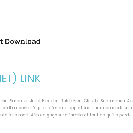
t Dow𝚗load
T) LINK
arlie Plummer, Juliet Binoche, Ralph Fien, Claudio Santamaria. Ap
aca, où il a constaté que sa femme appartenait aux demandeurs 
ronté à sa mort. Afin de gagner sa famille et tout ce qu’il a perdu,