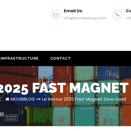
Email Us:
Ca
info@acmeudyog.com
+9
INFRASTRUCTURE
CONTACT
2025 FAST MAGNE
MOVIEBLOG
Le Retour 2025 Fast Magnet Dow𝚗load