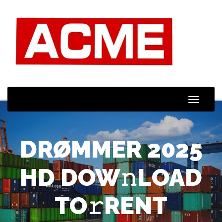
Toggle
Naviga
DRØMMER 2025
HD DOW𝚗LOAD
TO𝚛RENT