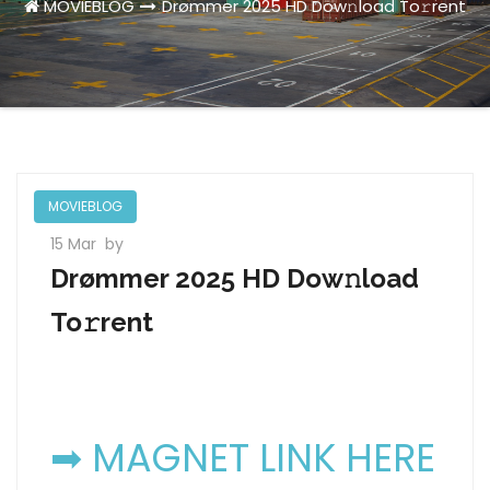
MOVIEBLOG
Drømmer 2025 HD Dow𝚗load To𝚛rent
MOVIEBLOG
15 Mar
by
Drømmer 2025 HD Dow𝚗load
To𝚛rent
➡ MAGNET LINK HERE